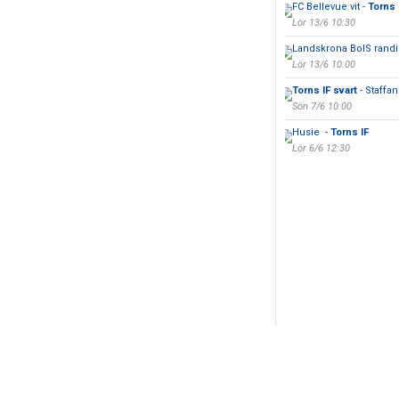
FC Bellevue vit -
Torns 
Lör 13/6 10:30
Landskrona BoIS randi
Lör 13/6 10:00
Torns IF svart
- Staffan
Sön 7/6 10:00
Husie -
Torns IF
Lör 6/6 12:30