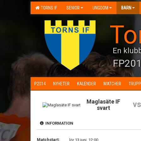
TORNS IF
SENIOR
UNGDOM
BARN
To
En klubb
FP20
P2014
NYHETER
KALENDER
MATCHER
TRUPP
Maglasäte IF
vs
svart
INFORMATION
Matchstart:
lör 13 juni, 12:00