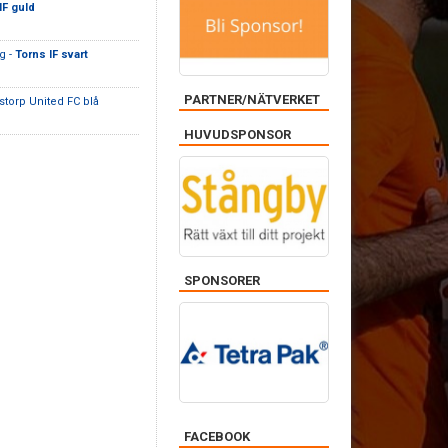
IF guld
g -
Torns IF svart
PARTNER/NÄTVERKET
storp United FC blå
HUVUDSPONSOR
SPONSORER
FACEBOOK