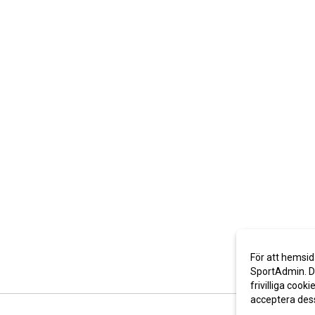
För att hemsid
SportAdmin. De
frivilliga cooki
acceptera des