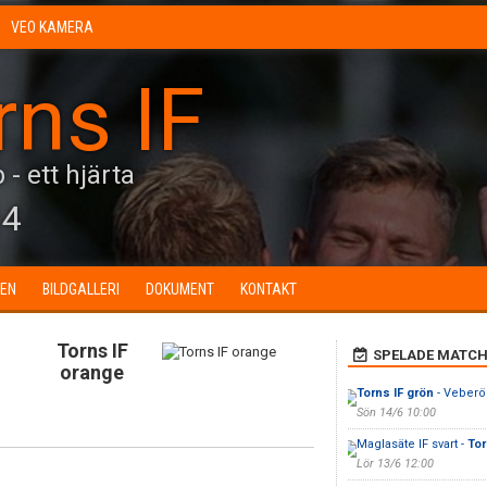
VEO KAMERA
rns IF
 - ett hjärta
14
EN
BILDGALLERI
DOKUMENT
KONTAKT
Torns IF
SPELADE MATCH
orange
Torns IF grön
- Veberö
Sön 14/6 10:00
Maglasäte IF svart -
Tor
Lör 13/6 12:00