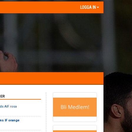
LOGGA IN
ER
ds AIF rosa
ns IF orange