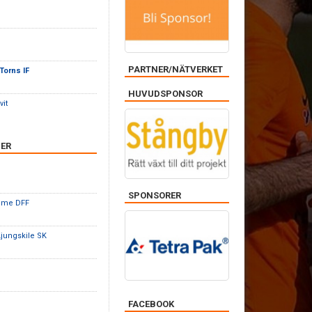
PARTNER/NÄTVERKET
Torns IF
HUVUDSPONSOR
vit
ER
SPONSORER
rome DFF
Ljungskile SK
FACEBOOK