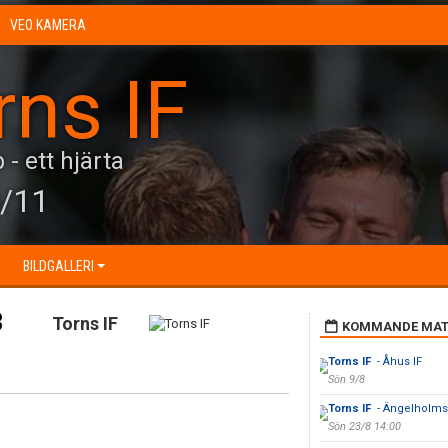
VEO KAMERA
rns IF
 - ett hjärta
/11
BILDGALLERI
3
Torns IF
KOMMANDE MAT
Torns IF
- Åhus IF
Sön 9/8
Torns IF
- Ängelholms
Sön 23/8 14:00