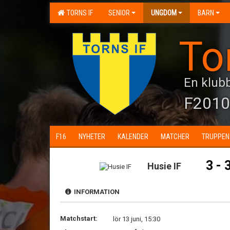
TORNS IF
SENIOR
UNGDOM
BARN
To
En klubb
F2010
F16
NYHETER
KALENDER
MATCHER
TRUPPEN
3 - 
Husie IF
INFORMATION
Matchstart:
lör 13 juni, 15:30