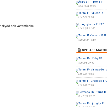
Åkarps IF -
Torns IF
Ons 26/8 18:30
Torns IF
- Vikens IK
Lör 5/9 11:00
Ljungbyheds IF (F17) -
enskydd och vattenflaska.
Lör 12/9 11:00
Torns IF
- Ystads IF FF 
Sön 27/9 14:30
SPELADE MATCH
Torns IF
- Hörby FF
Sön 2/8 09:40
Torns IF
- Valinge-De
Lör 1/8 18:50
Torns IF
- Groheds IF/
Lör 1/8 16:20
Hertzöga BK -
Torns IF
Fre 31/7 12:10
Torns IF
- Ljungby IF