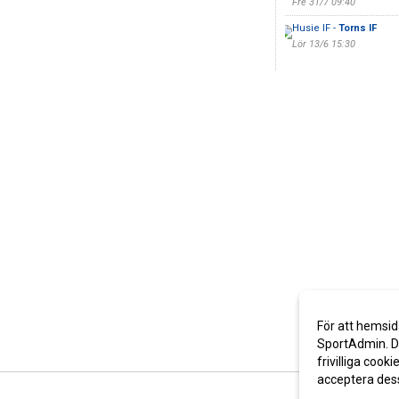
Fre 31/7 09:40
Husie IF -
Torns IF
Lör 13/6 15:30
För att hemsid
SportAdmin. De
frivilliga cooki
acceptera des