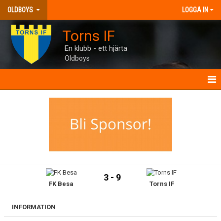
OLDBOYS
LOGGA IN
Torns IF
En klubb - ett hjärta
Oldboys
OLDBOYS
NYHETER
KALENDER
MATCHER
3 - 9
FK Besa
Torns IF
TRUPPEN
BILDGALLERI
INFORMATION