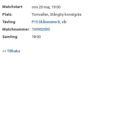
DOKUMENT
Matchstart:
ons 20 maj, 19:00
Plats:
Tornvallen, Stångby konstgräs
KONTAKT
Tävling:
P15 Skåneserie B, vår
Matchnummer:
130952030
Samling:
18:00
<< Tillbaka