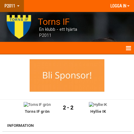
P2011
LOGGA IN
Torns IF
En klubb - ett hjärta
P2011
P2011
NYHETER
KALENDER
MATCHER
2 - 2
Torns IF grön
Hyllie IK
TRUPPEN
BILDGALLERI
INFORMATION