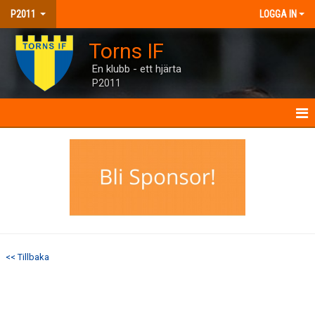
P2011
LOGGA IN
Torns IF
En klubb - ett hjärta
P2011
P2011
NYHETER
KALENDER
MATCHER
<< Tillbaka
TRUPPEN
BILDGALLERI