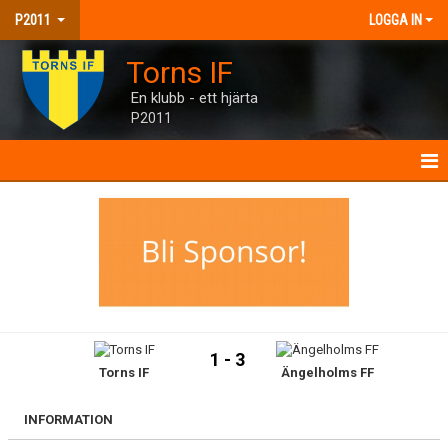
P2011
LOGGA IN
Torns IF
En klubb - ett hjärta
P2011
P2011
NYHETER
KALENDER
MATCHER
1 - 3
Torns IF
Ängelholms FF
TRUPPEN
BILDGALLERI
INFORMATION