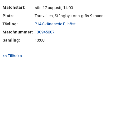
DOKUMENT
Matchstart:
sön 17 augusti, 14:00
Plats:
Tornvallen, Stångby konstgräs 9-manna
KONTAKT
Tävling:
P14 Skåneserie B, höst
Matchnummer:
130945007
Samling:
13:00
<< Tillbaka