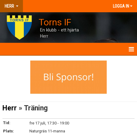
HERR
LOGGA IN
Torns IF
En klubb - ett hjärta
Herr
HERR
NYHETER
KALENDER
MATCHER
Herr
» Träning
TRUPPEN
Tid:
fre 17 juli, 17:30 - 19:00
BILDGALLERI
Plats:
Naturgräs 11-manna