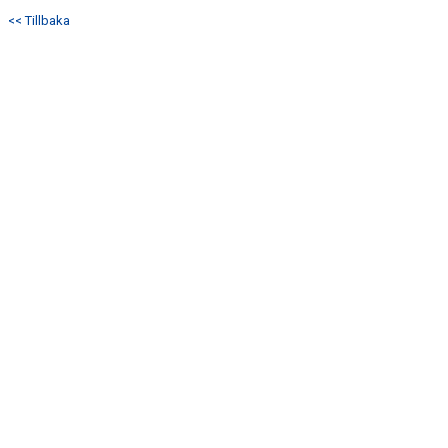
ÅRETS TORNARE
<< Tillbaka