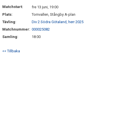
ÅRETS TORNARE
Matchstart:
fre 13 juni, 19:00
Plats:
Tornvallen, Stångby A-plan
Tävling:
Div 2 Södra Götaland, herr 2025
Matchnummer:
000025082
Samling:
18:00
<< Tillbaka