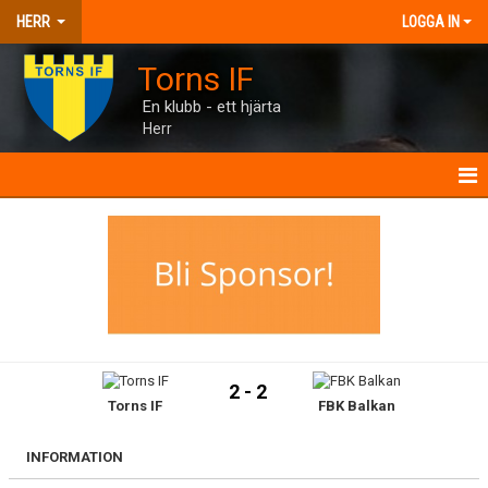
HERR
LOGGA IN
Torns IF
En klubb - ett hjärta
Herr
HERR
NYHETER
KALENDER
MATCHER
2 - 2
Torns IF
FBK Balkan
TRUPPEN
BILDGALLERI
INFORMATION