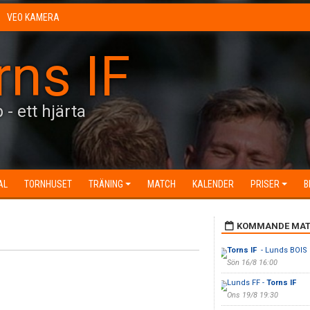
VEO KAMERA
rns IF
 - ett hjärta
AL
TORNHUSET
TRÄNING
MATCH
KALENDER
PRISER
B
KOMMANDE MAT
Torns IF
- Lunds BOIS
Sön 16/8 16:00
Lunds FF -
Torns IF
Ons 19/8 19:30