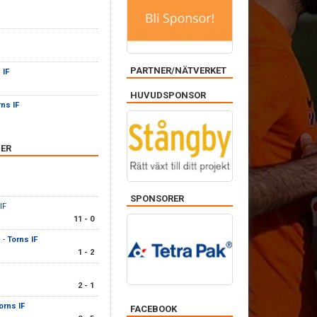
PARTNER/NÄTVERKET
 IF
HUVUDSPONSOR
rns IF
ER
SPONSORER
IF
11 - 0
 -
Torns IF
1 - 2
2 - 1
orns IF
FACEBOOK