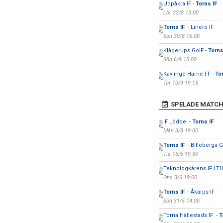
Uppåkra IF -
Torns IF
Lör 22/8 13:00
Torns IF
- Linero IF
Sön 30/8 16:00
Klågerups GoIF -
Torns
Sön 6/9 15:00
Kävlinge Harrie FF -
To
Tor 10/9 19:15
SPELADE MATCH
IF Lödde -
Torns IF
Mån 3/8 19:00
Torns IF
- Billeberga G
Tis 16/6 19:30
Teknologkårens IF LTH
Ons 3/6 19:00
Torns IF
- Åkarps IF
Sön 31/5 14:00
Torna Hällestads IF -
T