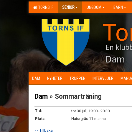
TORNS IF
SENIOR
UNGDOM
BARN
To
En klubb
Dam
DAM
NYHETER
TRUPPEN
INTERVJUER
MANU
Dam
» Sommarträning
Tid:
tor 30 juli, 19:00 - 20:30
Plats:
Naturgräs 11-manna
<< Tillbaka