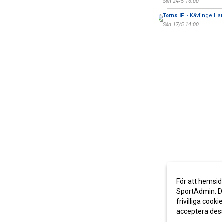
Sön 24/5 16:00
Torns IF
- Kävlinge Har
Sön 17/5 14:00
För att hemsid
SportAdmin. De
frivilliga cooki
acceptera des