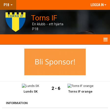
P18
LOGGA IN
Torns IF
En klubb - ett hjärta
P18
P18
NYHETER
KALENDER
MATCHER
2 - 6
Lunds SK
Torns IF orange
TRUPPEN
BILDGALLERI
INFORMATION