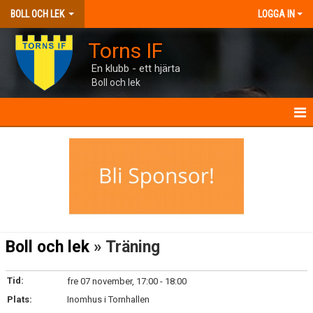
BOLL OCH LEK
LOGGA IN
Torns IF
En klubb - ett hjärta
Boll och lek
NYHETER
BOLL & LEK
KALENDER
TRUPPEN
Boll och lek
» Träning
BILDGALLERI
Tid:
fre 07 november, 17:00 - 18:00
DOKUMENT
Plats:
Inomhus i Tornhallen