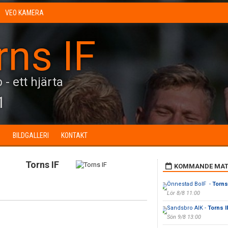
VEO KAMERA
rns IF
 - ett hjärta
1
N
BILDGALLERI
KONTAKT
Torns IF
KOMMANDE MAT
Önnestad BoIF -
Torns
Lör 8/8 11:00
Sandsbro AIK -
Torns I
Sön 9/8 13:00