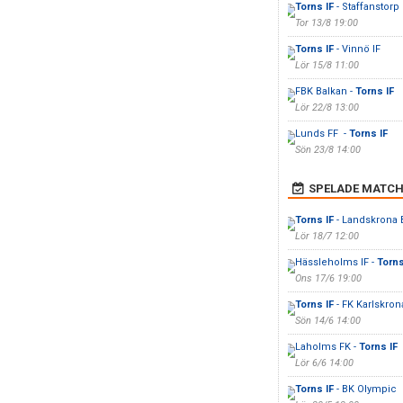
Torns IF
- Staffanstorp
Tor 13/8 19:00
Torns IF
- Vinnö IF
Lör 15/8 11:00
FBK Balkan -
Torns IF
Lör 22/8 13:00
Lunds FF -
Torns IF
Sön 23/8 14:00
SPELADE MATCH
Torns IF
- Landskrona 
Lör 18/7 12:00
Hässleholms IF -
Torns
Ons 17/6 19:00
Torns IF
- FK Karlskron
Sön 14/6 14:00
Laholms FK -
Torns IF
Lör 6/6 14:00
Torns IF
- BK Olympic