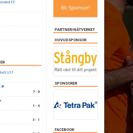
 United FC
PARTNER/NÄTVERKET
HUVUDSPONSOR
ER
BoIS U17
SPONSORER
 IF
7 - 0
a
1 - 4
3 - 1
FACEBOOK