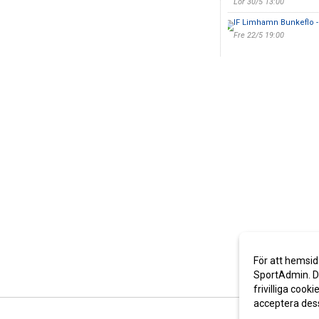
Lör 30/5 13:00
IF Limhamn Bunkeflo 
Fre 22/5 19:00
För att hemsid
SportAdmin. De
frivilliga cooki
acceptera des