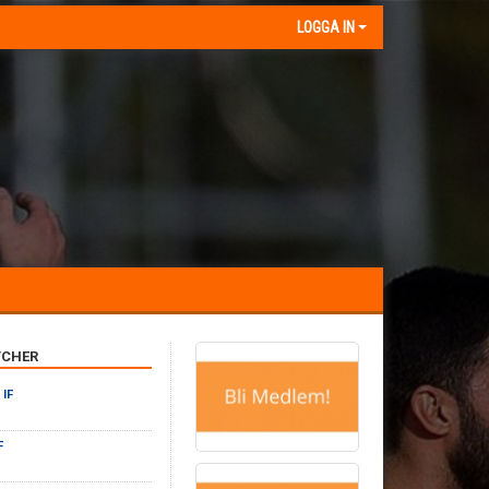
LOGGA IN
CHER
 IF
F