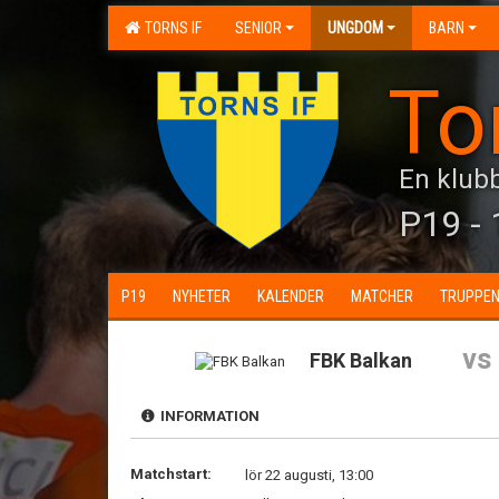
TORNS IF
SENIOR
UNGDOM
BARN
To
En klubb
P19 - 
P19
NYHETER
KALENDER
MATCHER
TRUPPE
vs
FBK Balkan
INFORMATION
Matchstart:
lör 22 augusti, 13:00