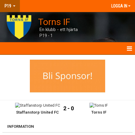
P19
LOGGA IN
Torns IF
En klubb - ett hjärta
P19 - 1
P19
NYHETER
KALENDER
MATCHER
2 - 0
Staffanstorp United FC
Torns IF
TRUPPEN
BILDGALLERI
INFORMATION