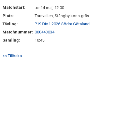
TORN I SAMHÄLLET
Matchstart:
tor 14 maj, 12:00
Plats:
Tornvallen, Stångby konstgräs
ARRANGEMANG
Tävling:
P19 Div.1 2026 Södra Götaland
Matchnummer:
000443034
WEBBSHOP
Samling:
10:45
<< Tillbaka