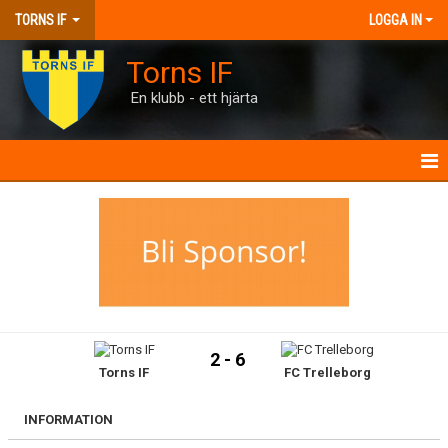
TORNS IF
LOGGA IN
Torns IF
En klubb - ett hjärta
HEM
KONTAKT
FÖRENINGEN
KALENDRAR
2 - 6
Torns IF
FC Trelleborg
MATCHER
BILJETTER
INFORMATION