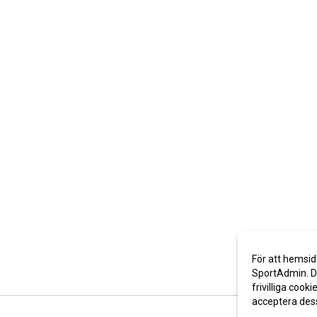
För att hemsid
SportAdmin. De
frivilliga cooki
acceptera des