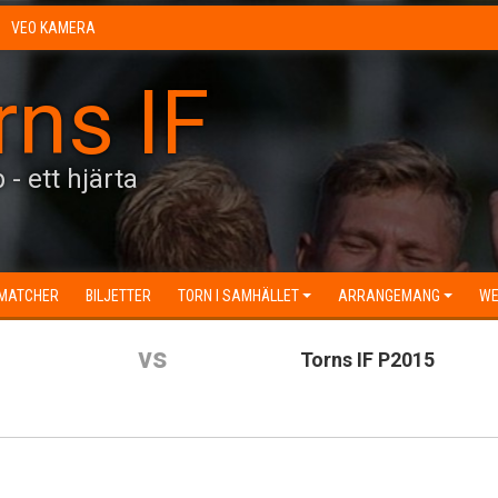
VEO KAMERA
rns IF
 - ett hjärta
MATCHER
BILJETTER
TORN I SAMHÄLLET
ARRANGEMANG
WE
vs
Torns IF P2015