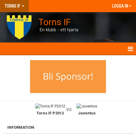
TORNS IF
LOGGA IN
Torns IF
En klubb - ett hjärta
HEM
KONTAKT
FÖRENINGEN
KALENDRAR
vs
Torns IF P2012
Juventus
MATCHER
BILJETTER
INFORMATION