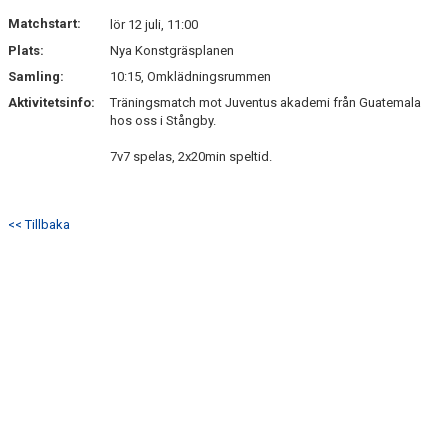
TORN I SAMHÄLLET
Matchstart:
lör 12 juli, 11:00
Plats:
Nya Konstgräsplanen
ARRANGEMANG
Samling:
10:15, Omklädningsrummen
Aktivitetsinfo:
Träningsmatch mot Juventus akademi från Guatemala
WEBBSHOP
hos oss i Stångby.
7v7 spelas, 2x20min speltid.
<< Tillbaka